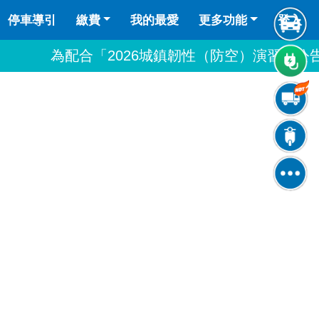
停車導引
繳費
我的最愛
更多功能
登入
為配合「2026城鎮韌性（防空）演習」公告